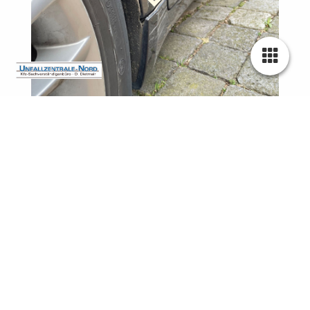
UNFALLZENTRALE-Nord / DIE RICHIGE LÖSUNG.
LEISTUNGEN
BEWERTUNG
WIR MACHEN ES IHNEN LEICHTER
BEWERTUNG
Lohnt es sich noch, das Fahrzeug reparieren zu lassen?
Sollte ich mir die Schadensumme vielleicht doch einfach
auszahlen lassen?